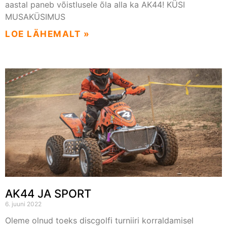
aastal paneb võistlusele õla alla ka AK44! KÜSI
MUSAKÜSIMUS
LOE LÄHEMALT »
AK44 JA SPORT
6. juuni 2022
Oleme olnud toeks discgolfi turniiri korraldamisel