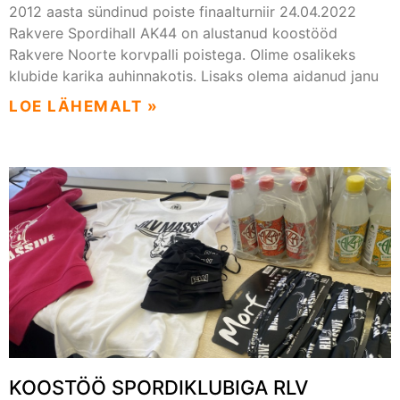
2012 aasta sündinud poiste finaalturniir 24.04.2022
Rakvere Spordihall AK44 on alustanud koostööd
Rakvere Noorte korvpalli poistega. Olime osalikeks
klubide karika auhinnakotis. Lisaks olema aidanud janu
LOE LÄHEMALT »
KOOSTÖÖ SPORDIKLUBIGA RLV