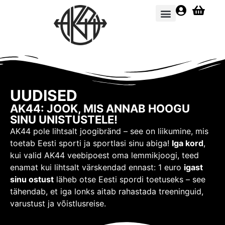
E-pood
UUDISED
AK44: JOOK, MIS ANNAB HOOGU
SINU UNISTUSTELE!
AK44 pole lihtsalt joogibränd – see on liikumine, mis
toetab Eesti sporti ja sportlasi sinu abiga!
Iga kord
,
kui valid AK44 veebipoest oma lemmikjoogi, teed
enamat kui lihtsalt värskendad ennast: 1 euro
igast
sinu ostust
läheb otse Eesti spordi toetuseks – see
tähendab, et iga lonks aitab rahastada treeninguid,
varustust ja võistlusreise.