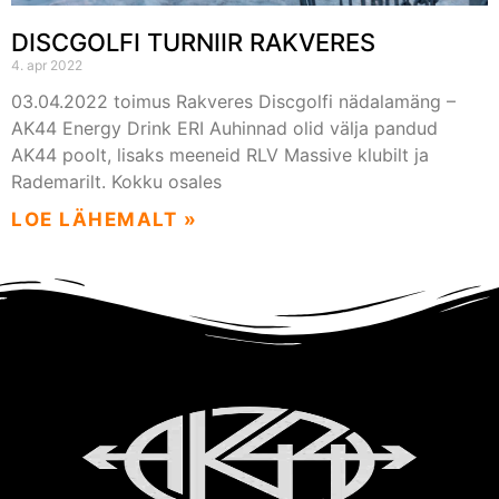
DISCGOLFI TURNIIR RAKVERES
4. apr 2022
03.04.2022 toimus Rakveres Discgolfi nädalamäng –
AK44 Energy Drink ERI Auhinnad olid välja pandud
AK44 poolt, lisaks meeneid RLV Massive klubilt ja
Rademarilt. Kokku osales
LOE LÄHEMALT »