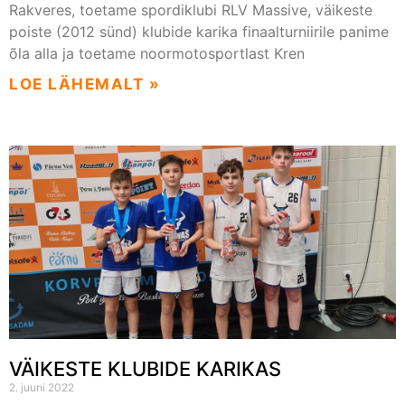
Rakveres, toetame spordiklubi RLV Massive, väikeste
poiste (2012 sünd) klubide karika finaalturniirile panime
õla alla ja toetame noormotosportlast Kren
LOE LÄHEMALT »
VÄIKESTE KLUBIDE KARIKAS
2. juuni 2022