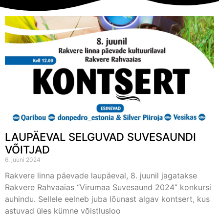
LAUPÄEVAL SELGUVAD SUVESAUNDI
VÕITJAD
6. juuni 2024
Rakvere linna päevade laupäeval, 8. juunil jagatakse
Rakvere Rahvaaias “Virumaa Suvesaund 2024” konkursi
auhindu. Sellele eelneb juba lõunast algav kontsert, kus
astuvad üles kümne võistlusloo