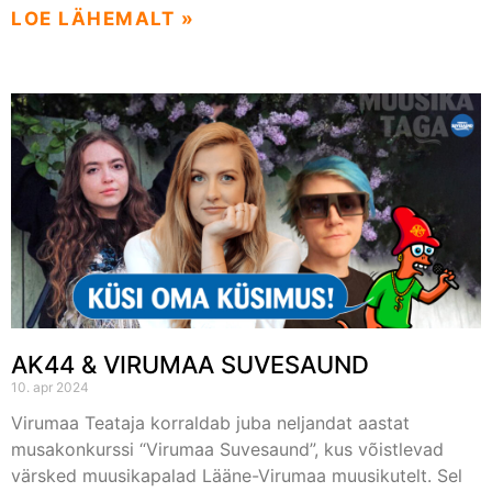
LOE LÄHEMALT »
AK44 & VIRUMAA SUVESAUND
10. apr 2024
Virumaa Teataja korraldab juba neljandat aastat
musakonkurssi “Virumaa Suvesaund”, kus võistlevad
värsked muusikapalad Lääne-Virumaa muusikutelt. Sel