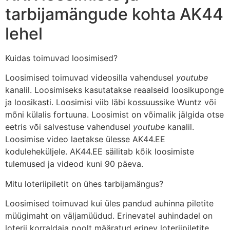
tarbijamängude kohta AK44
lehel
Kuidas toimuvad loosimised?
Loosimised toimuvad videosilla vahendusel
youtube
kanalil. Loosimiseks kasutatakse reaalseid loosikuponge
ja loosikasti. Loosimisi viib läbi kossuussike Wuntz või
mõni külalis fortuuna. Loosimist on võimalik jälgida otse
eetris või salvestuse vahendusel
youtube
kanalil.
Loosimise video laetakse ülesse AK44.EE
koduleheküljele. AK44.EE säilitab kõik loosimiste
tulemused ja videod kuni 90 päeva.
Mitu loteriipiletit on ühes tarbijamängus?
Loosimised toimuvad kui üles pandud auhinna piletite
müügimaht on väljamüüdud. Erinevatel auhindadel on
loterii korraldaja poolt määratud erinev loteriipiletite