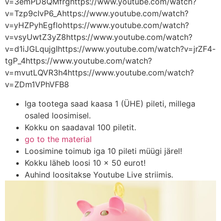
v=3emPD8QMfrghttps://www.youtube.com/watch?
v=Tzp9cIvP6_Ahttps://www.youtube.com/watch?
v=yHZPyhEgflohttps://www.youtube.com/watch?
v=vsyUwtZ3yZ8https://www.youtube.com/watch?
v=d1iJGLqujgIhttps://www.youtube.com/watch?v=jrZF4-
tgP_4https://www.youtube.com/watch?
v=mvutLQVR3h4https://www.youtube.com/watch?
v=ZDm1VPhVFB8
Iga tootega saad kaasa 1 (ÜHE) pileti, millega
osaled loosimisel.
Kokku on saadaval 100 piletit.
go to the material
Loosimine toimub iga 10 pileti müügi järel!
Kokku läheb loosi 10 x 50 eurot!
Auhind loositakse Youtube Live striimis.