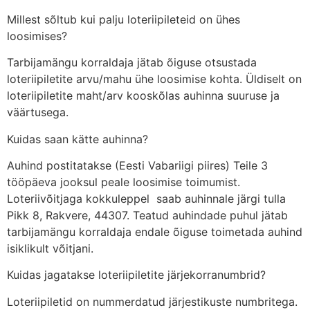
Millest sõltub kui palju loteriipileteid on ühes
loosimises?
Tarbijamängu korraldaja jätab õiguse otsustada
loteriipiletite arvu/mahu ühe loosimise kohta. Üldiselt on
loteriipiletite maht/arv kooskõlas auhinna suuruse ja
väärtusega.
Kuidas saan kätte auhinna?
Auhind postitatakse (Eesti Vabariigi piires) Teile 3
tööpäeva jooksul peale loosimise toimumist.
Loteriivõitjaga kokkuleppel saab auhinnale järgi tulla
Pikk 8, Rakvere, 44307. Teatud auhindade puhul jätab
tarbijamängu korraldaja endale õiguse toimetada auhind
isiklikult võitjani.
Kuidas jagatakse loteriipiletite järjekorranumbrid?
Loteriipiletid on nummerdatud järjestikuste numbritega.