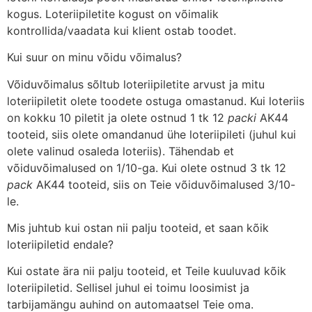
kogus. Loteriipiletite kogust on võimalik
kontrollida/vaadata kui klient ostab toodet.
Kui suur on minu võidu võimalus?
Võiduvõimalus sõltub loteriipiletite arvust ja mitu
loteriipiletit olete toodete ostuga omastanud. Kui loteriis
on kokku 10 piletit ja olete ostnud 1 tk 12
packi
AK44
tooteid, siis olete omandanud ühe loteriipileti (juhul kui
olete valinud osaleda loteriis). Tähendab et
võiduvõimalused on 1/10-ga. Kui olete ostnud 3 tk 12
pack
AK44 tooteid, siis on Teie võiduvõimalused 3/10-
le.
Mis juhtub kui ostan nii palju tooteid, et saan kõik
loteriipiletid endale?
Kui ostate ära nii palju tooteid, et Teile kuuluvad kõik
loteriipiletid. Sellisel juhul ei toimu loosimist ja
tarbijamängu auhind on automaatsel Teie oma.