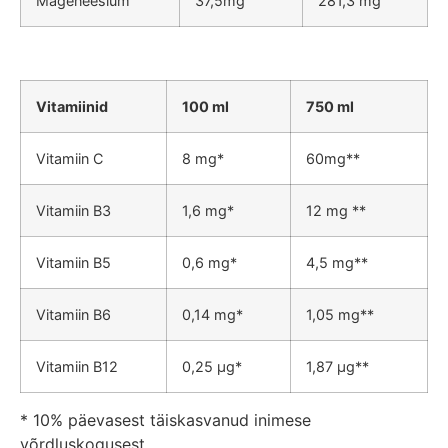
Mageneesium
37,5mg
281,3 mg
Vitamiinid
100 ml
750 ml
Vitamiin C
8 mg*
60mg**
Vitamiin B3
1,6 mg*
12 mg **
Vitamiin B5
0,6 mg*
4,5 mg**
Vitamiin B6
0,14 mg*
1,05 mg**
Vitamiin B12
0,25 μg*
1,87 μg**
* 10% päevasest täiskasvanud inimese
võrdluskogusest