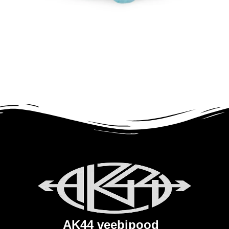
AK44 veebipood