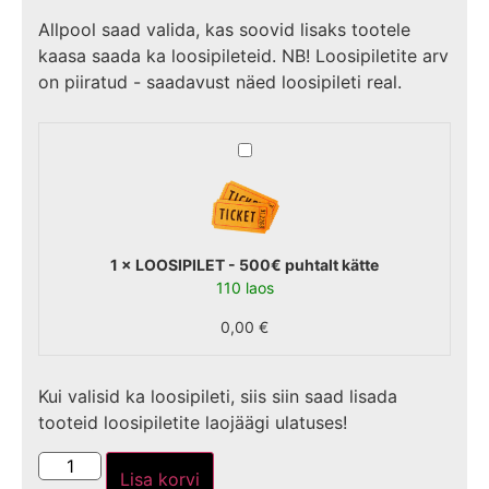
Allpool saad valida, kas soovid lisaks tootele
kaasa saada ka loosipileteid. NB! Loosipiletite arv
on piiratud - saadavust näed loosipileti real.
LOOSIPILET
-
500€
puhtalt
kätte
1
×
LOOSIPILET - 500€ puhtalt kätte
110 laos
0,00
€
Kui valisid ka loosipileti, siis siin saad lisada
tooteid loosipiletite laojäägi ulatuses!
Lisa korvi