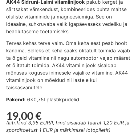
AK44 Sidruni-Laimi vitamiinijook
pakub kerget ja
särtsakat värskendust, kombineerides puhta maitse
oluliste vitamiinide ja magneesiumiga. See on
ideaalne, suhkruvaba valik igapäevaseks vedeliku ja
heaolutaseme toetamiseks.
Terves kehas terve vaim. Oma keha eest peab hoolt
kandma. Selleks et keha saaks õlitatult toimida vajab
ta õigeid vitamiine nii nagu automootor vajab määret
et õlitatult toimida. AK44 vitamiinijook sisaldab
mõnusas koguses inimesele vajalike vitamiine. AK44
vitamiinijook on mõeldud nii lastele kui
täiskasvanutele.
Pakend:
6×0,75l plastikpudelid
19,00
€
(liitrihind 3,95 EUR/l, hind sisaldab taarat 1,20 EUR ja
sporditoetust 1 EUR ja märkimisel lotopiletit)