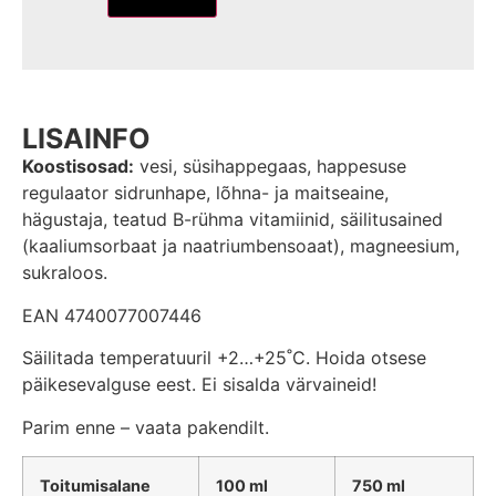
LISAINFO
Koostisosad:
vesi, süsihappegaas, happesuse
regulaator sidrunhape, lõhna- ja maitseaine,
hägustaja, teatud B-rühma vitamiinid, säilitusained
(kaaliumsorbaat ja naatriumbensoaat), magneesium,
sukraloos.
EAN 4740077007446
Säilitada temperatuuril +2…+25˚C. Hoida otsese
päikesevalguse eest. Ei sisalda värvaineid!
Parim enne – vaata pakendilt.
Toitumisalane
100 ml
75
0 ml