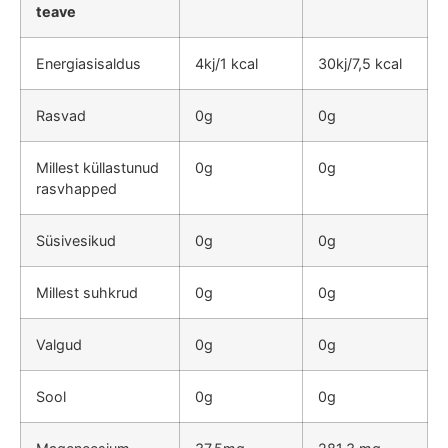
teave
Energiasisaldus
4kj/1 kcal
30kj/7,5 kcal
Rasvad
0g
0g
Millest küllastunud
0g
0g
rasvhapped
Süsivesikud
0g
0g
Millest suhkrud
0g
0g
Valgud
0g
0g
Sool
0g
0g